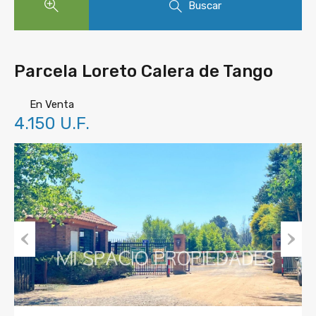
Buscar
Parcela Loreto Calera de Tango
En Venta
4.150 U.F.
Prev
Nex
ious
t